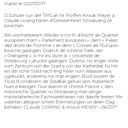
Publié le 02/07/2017
D’Schüler vun der 11PS an hir Proffen Anouk Meyer a
Claude Lorang haten d’Geleeënheet Strosbuerg ze
besichen.
Bei wonnerbarem Wieder si mir fir d’éischt de Quartier
européen mam « Parlement européen », dem « Palais
des droits de l’homme » an dem « Conseil de l’Europe»
besiche gaangen. Duerch de schéine Park, der
« Orangerie », si mir eis dunn d’ « Université de
Strasbourg » ukucke gaangen. Duerno, no enger Visite
vum Zentrum vun der Stad a vun der Kathedral, hu mir
eis déi schéi Stad nach eng Kéier vum Waasser aus
ugekuckt, andeems mir mat engem Boot iwwert de
Floss Ill ronderëm de Stadkär gefuer sinn. Natierlech
huet e klengen Tour duerch d’ «Petite France », den
historesche Quartier vu Strosbuerg mat senge
mëttelalterleche Fachwierkhaiser, nët däerfe feelen. Mir
wäerten alleguer schéin Erënnerungen un deen Dag
behalen.
CLaude LORANG & Anouk MEYER – 06/2017