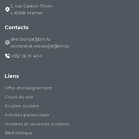
2, rue Gaston Thorn
L-8268 Mamer
Contacts
direction[at]ljbm.lu
secretariat-eleves[at]ljbm.lu
+352 26 31 40-1
Liens
Offre d'enseignement
Cours du soir
Soutien scolaire
Activités parascolaire
Horaires et vacances scolaires
Bibliothèque