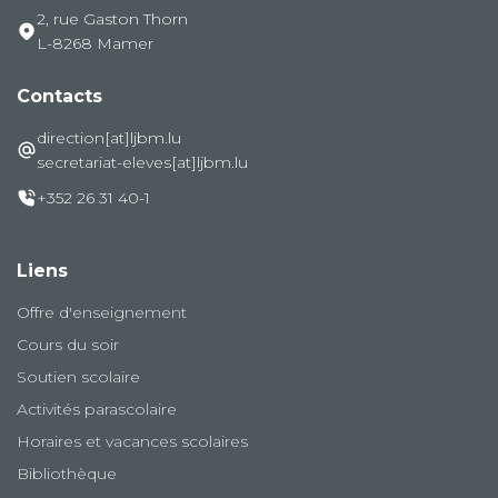
2, rue Gaston Thorn
L-8268 Mamer
Contacts
direction[at]ljbm.lu
secretariat-eleves[at]ljbm.lu
+352 26 31 40-1
Liens
Offre d'enseignement
Cours du soir
Soutien scolaire
Activités parascolaire
Horaires et vacances scolaires
Bibliothèque