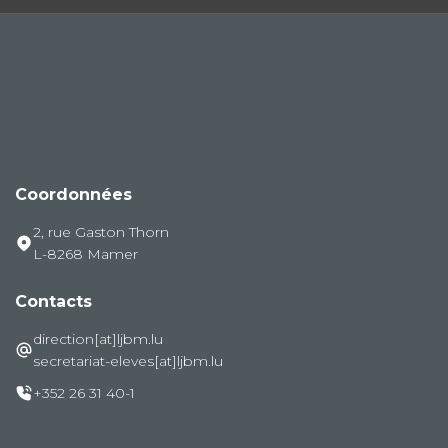
Coordonnées
2, rue Gaston Thorn
L-8268 Mamer
Contacts
direction[at]ljbm.lu
secretariat-eleves[at]ljbm.lu
+352 26 31 40-1