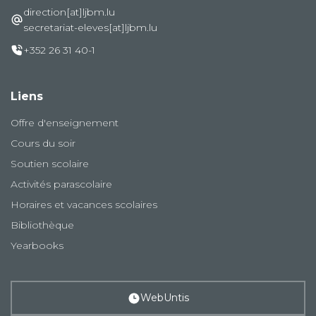
direction[at]ljbm.lu
secretariat-eleves[at]ljbm.lu
+352 26 31 40-1
Liens
Offre d'enseignement
Cours du soir
Soutien scolaire
Activités parascolaire
Horaires et vacances scolaires
Bibliothèque
Yearbooks
WebUntis