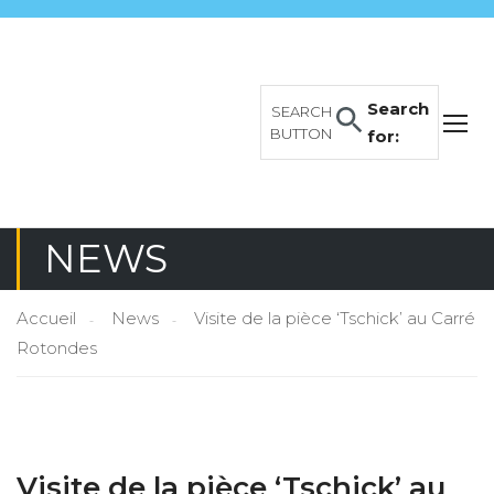
Search
SEARCH
BUTTON
for:
NEWS
Accueil
News
Visite de la pièce ‘Tschick’ au Carré
Rotondes
Visite de la pièce ‘Tschick’ au