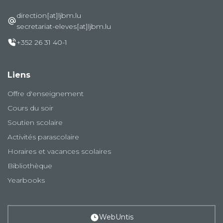
direction[at]ljbm.lu
secretariat-eleves[at]ljbm.lu
+352 26 31 40-1
Liens
Offre d'enseignement
Cours du soir
Soutien scolaire
Activités parascolaire
Horaires et vacances scolaires
Bibliothèque
Yearbooks
WebUntis