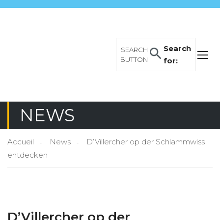
Search
SEARCH
BUTTON
for:
NEWS
Accueil
News
D’Villercher op der Schlammwiss
entdecken
D’Villercher op der