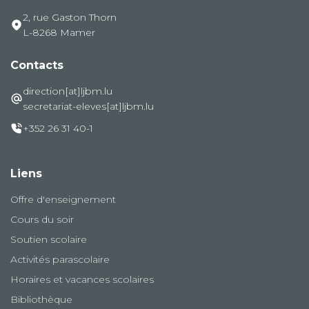
2, rue Gaston Thorn
L-8268 Mamer
Contacts
direction[at]ljbm.lu
secretariat-eleves[at]ljbm.lu
+352 26 31 40-1
Liens
Offre d'enseignement
Cours du soir
Soutien scolaire
Activités parascolaire
Horaires et vacances scolaires
Bibliothèque