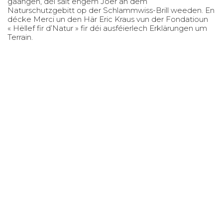
gaangen, déi säit engem Joer an dem
Naturschutzgebitt op der Schlammwiss-Brill weeden. En
décke Merci un den Här Eric Kraus vun der Fondatioun
« Hëllef fir d’Natur » fir déi ausféierlech Erklärungen um
Terrain.