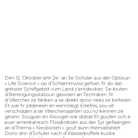
Den 12. Oktober sinn 2e- an 3e-Schüler aus der Optioun
« Life Science » op d’Schlammwiss gefuer, fir do dat
gréisste Schilfgebitt vum Land z’entdecken. Se kruten
d’Beréngungsstatioun gewisen an Techniken, fir
d’Villercher ze fänken a se direkt dono nees ze befreien.
Et war fir jiddereen en eemolegt Erliefnis, sou vill
verschidden a rar Villerchersaarten sou no kënnen ze
gesinn. Souguer en Äisvugel war dobäi! Et goufen och e
puer amerikanesch Flosskriibsen aus der Syr gefaangen
an d’Thema « Neobioten » gouf dunn thematiséiert.
Dono sinn d’Schüler nach d’Wasserbüffele kucke