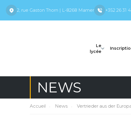
2, rue Gaston Thorn | L-8268 Mamer
+352 26 31 4
Le
Inscripti
lycée
NEWS
Accueil
News
Vertrieder aus der Europ