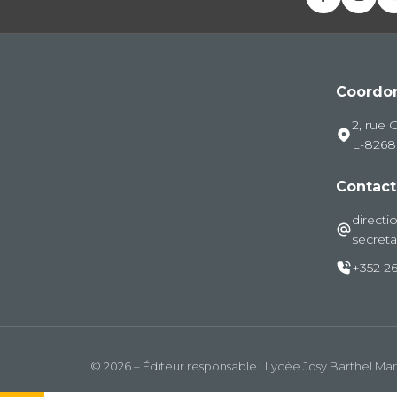
Coordo
2, rue 
L-826
Contact
directi
secreta
+352 26
© 2026 – Éditeur responsable : Lycée Josy Barthel M