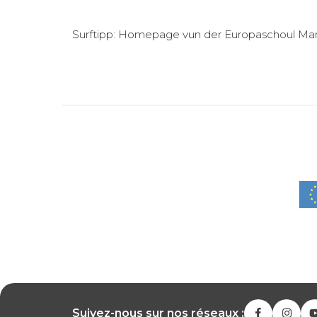
Surftipp:
Homepage vun der Europaschoul M
Suivez-nous sur nos réseaux :