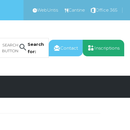
WebUntis
Cantine
Office 365
Search
SEARCH
Contact
Inscriptions
BUTTON
for: