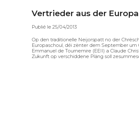
Vertrieder aus der Europa
Publié le 25/04/2013
Op den traditionelle Neijorspatt no der Chrës
Europaschoul, déi zënter dem September um C
Emmanuel de Tournemire (EEII) a Claude Chris
Zukunft op verschiddene Pläng soll zesummesc