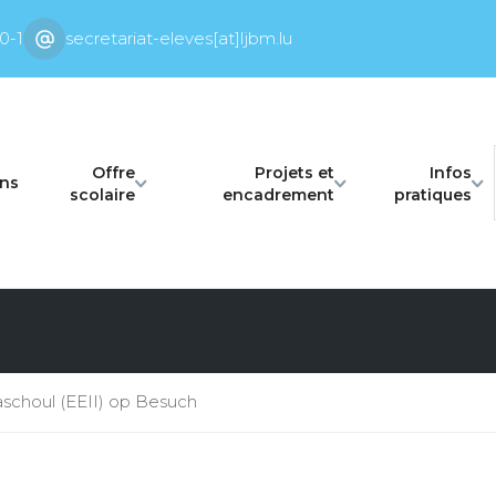
0-1
secretariat-eleves[at]ljbm.lu
Offre
Projets et
Infos
ons
scolaire
encadrement
pratiques
aschoul (EEII) op Besuch