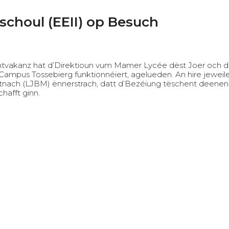
schoul (EEII) op Besuch
chtvakanz hat d’Direktioun vum Mamer Lycée dëst Joer och d’
ampus Tossebierg funktionnéiert, agelueden. An hire jewei
tnach (LJBM) ënnerstrach, datt d’Bezéiung tëschent deenen 
hafft ginn.