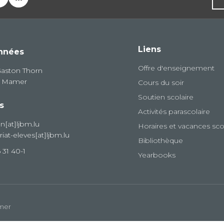
Liens
nnées
Offre d'enseignement
Gaston Thorn
8 Mamer
Cours du soir
Soutien scolaire
s
Activités parascolaire
on[at]ljbm.lu
Horaires et vacances sco
riat-eleves[at]ljbm.lu
Bibliothèque
 31 40-1
Yearbooks
amer