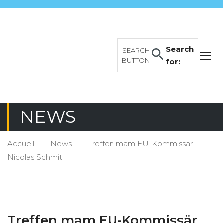
Search
SEARCH
BUTTON
for:
NEWS
Accueil
News
Treffen mam EU-Kommissär
Nicolas Schmit
Treffen mam EU-Kommissär