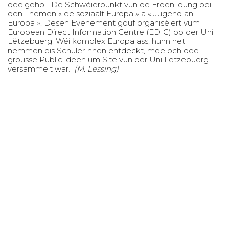
deelgeholl. De Schwéierpunkt vun de Froen loung bei
den Themen « ee soziaalt Europa » a « Jugend an
Europa ». Dësen Evenement gouf organiséiert vum
European Direct Information Centre (EDIC) op der Uni
Lëtzebuerg. Wéi komplex Europa ass, hunn net
nëmmen eis SchülerInnen entdeckt, mee och dee
grousse Public, deen um Site vun der Uni Lëtzebuerg
versammelt war.
(M. Lessing)