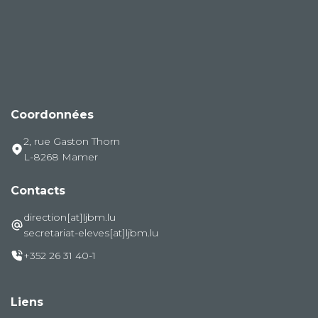
Coordonnées
2, rue Gaston Thorn
L-8268 Mamer
Contacts
direction[at]ljbm.lu
secretariat-eleves[at]ljbm.lu
+352 26 31 40-1
Liens