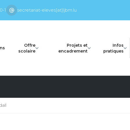
0-1
secretariat-eleves[at]ljbm.lu
Offre
Projets et
Infos
ons
scolaire
encadrement
pratiques
all