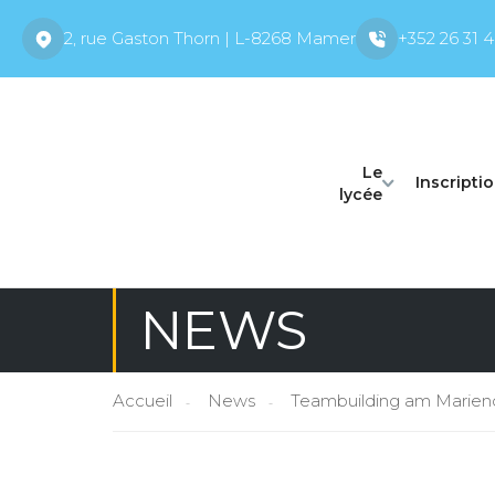
2, rue Gaston Thorn | L-8268 Mamer
+352 26 31 4
Le
Inscripti
lycée
NEWS
Accueil
News
Teambuilding am Mariend