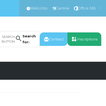
WebUntis
Cantine
Office 365
Search
SEARCH
Contact
Inscriptions
BUTTON
for: