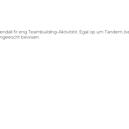
ndall fir eng Teambuilding-Aktivitéit. Egal op um Tandem, 
amgeescht bewisen.