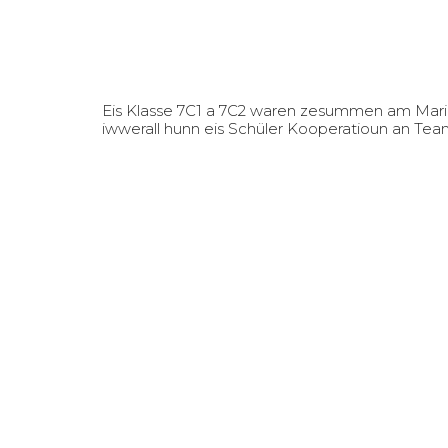
Eis Klasse 7C1 a 7C2 waren zesummen am Marie
iwwerall hunn eis Schüler Kooperatioun an Te