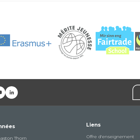
Liens
nnées
Offre d'enseignement
Gaston Thorn