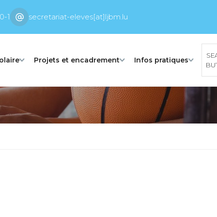
0-1
secretariat-eleves[at]ljbm.lu
SE
olaire
Projets et encadrement
Infos pratiques
BU