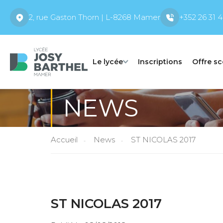
2, rue Gaston Thorn | L-8268 Mamer
+352 26 31 4
Le lycée
Inscriptions
Offre sc
NEWS
Accueil
News
ST NICOLAS 2017
ST NICOLAS 2017