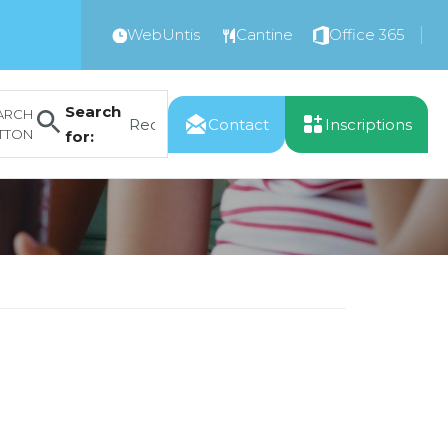
WebUntis
Cantine
Office 365
Search
ARCH
Contact
Inscriptions
TTON
for: