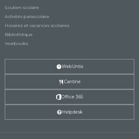
Soutien scolaire
Activités parascolaire
Horaires et vacances scolaires
Bibliothèque
Yearbooks
WebUntis
Cantine
Office 365
Helpdesk