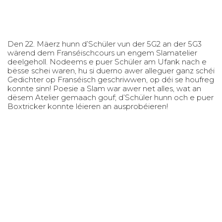
Den 22. Mäerz hunn d’Schüler vun der 5G2 an der 5G3
wärend dem Franséischcours un engem Slamatelier
deelgeholl. Nodeems e puer Schüler am Ufank nach e
bësse schei waren, hu si duerno awer alleguer ganz schéi
Gedichter op Franséisch geschriwwen, op déi se houfreg
konnte sinn! Poesie a Slam war awer net alles, wat an
dësem Atelier gemaach gouf; d’Schüler hunn och e puer
Boxtricker konnte léieren an ausprobéieren!