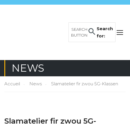
Search
SEARCH
BUTTON
for:
NEWS
Accueil
News
Slamatelier fir zwou 5G-Klassen
Slamatelier fir zwou 5G-