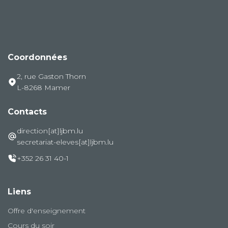
Coordonnées
2, rue Gaston Thorn
L-8268 Mamer
Contacts
direction[at]ljbm.lu
secretariat-eleves[at]ljbm.lu
+352 26 31 40-1
Liens
Offre d'enseignement
Cours du soir