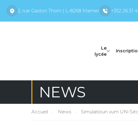
2, rue Gaston Thorn | L-8268 Mamer
+352 26 31 4
Le
Inscripti
lycée
NEWS
Accueil
News
Simulatioun vum UN-Séc