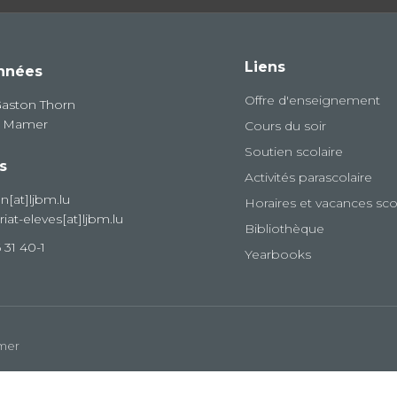
Liens
nnées
Offre d'enseignement
Gaston Thorn
8 Mamer
Cours du soir
Soutien scolaire
s
Activités parascolaire
on[at]ljbm.lu
Horaires et vacances sco
riat-eleves[at]ljbm.lu
Bibliothèque
 31 40-1
Yearbooks
amer