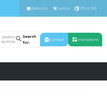
WebUntis
Cantine
Office 365
Search
SEARCH
Contact
Inscriptions
BUTTON
for: