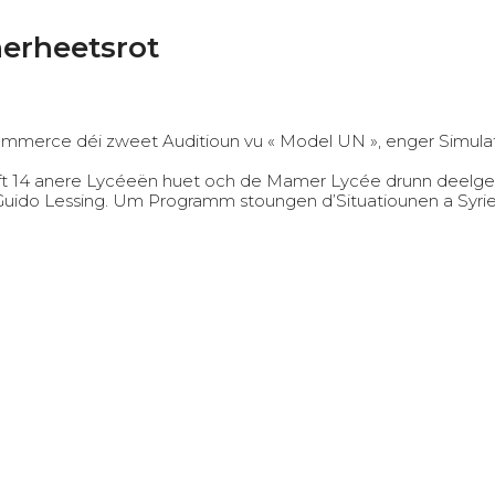
erheetsrot
mmerce déi zweet Auditioun vu « Model UN », enger Simulat
eft 14 anere Lycéeën huet och de Mamer Lycée drunn deelge
uido Lessing. Um Programm stoungen d’Situatiounen a Syrie