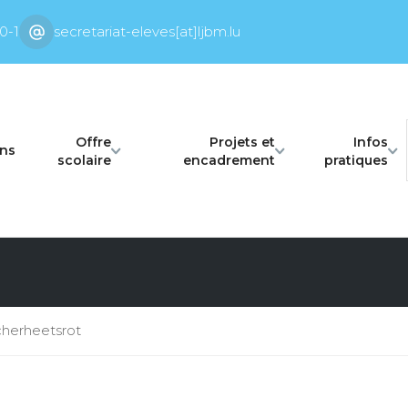
0-1
secretariat-eleves[at]ljbm.lu
Offre
Projets et
Infos
ons
scolaire
encadrement
pratiques
herheetsrot