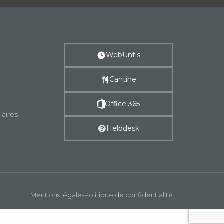
WebUntis
Cantine
Office 365
laires
Helpdesk
Mentions légales
Politique de confidentialité