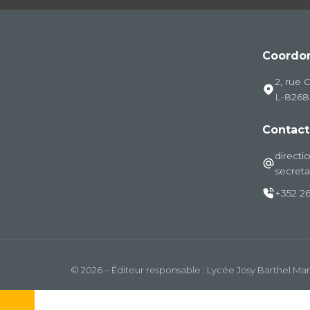
Coordo
2, rue 
L-826
Contact
directi
secreta
+352 26
© 2026 – Éditeur responsable : Lycée Josy Barthel M