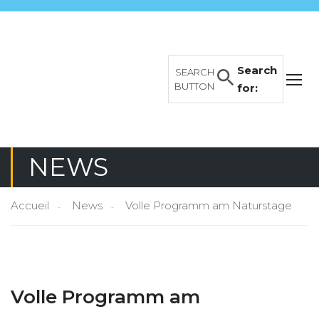
Search
SEARCH
BUTTON
for:
NEWS
Accueil
News
Volle Programm am Naturstage
Volle Programm am