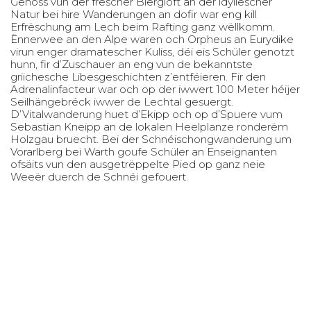
Genoss vun der frëscher Biergloft an der idyllescher
Natur bei hire Wanderungen an dofir war eng kill
Erfrëschung am Lech beim Rafting ganz wëllkomm.
Ënnerwee an den Alpe waren och Orpheus an Eurydike
virun enger dramatescher Kuliss, déi eis Schüler genotzt
hunn, fir d’Zuschauer an eng vun de bekanntste
griichesche Libesgeschichten z’entféieren. Fir den
Adrenalinfacteur war och op der iwwert 100 Meter héijer
Seilhängebréck iwwer de Lechtal gesuergt.
D’Vitalwanderung huet d’Ekipp och op d’Spuere vum
Sebastian Kneipp an de lokalen Heelplanze ronderëm
Holzgau bruecht. Bei der Schnéischongwanderung um
Vorarlberg bei Warth goufe Schüler an Enseignanten
ofsäits vun den ausgetrëppelte Pied op ganz neie
Weeër duerch de Schnéi gefouert.