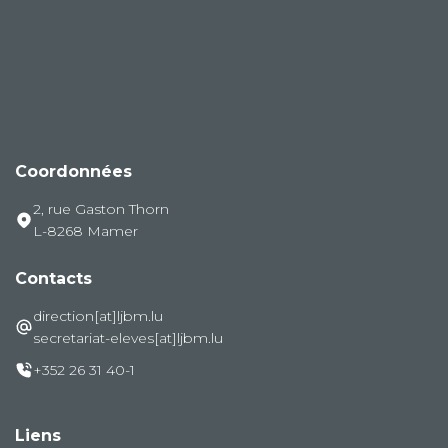
Coordonnées
2, rue Gaston Thorn
L-8268 Mamer
Contacts
direction[at]ljbm.lu
secretariat-eleves[at]ljbm.lu
+352 26 31 40-1
Liens