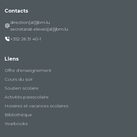
Contacts
direction[at]ljbm.lu
secretariat-eleves[at]ljbm.lu
+352 26 31 40-1
Liens
Offre d'enseignement
Cours du soir
Soutien scolaire
Activités parascolaire
Horaires et vacances scolaires
Bibliothèque
Yearbooks