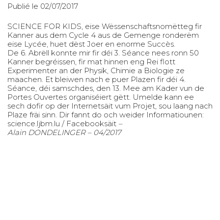
Publié le 02/07/2017
SCIENCE FOR KIDS, eise Wëssenschaftsnomëtteg fir
Kanner aus dem Cycle 4 aus de Gemenge ronderëm
eise Lycée, huet dëst Joer en enorme Succès.
De 6. Abrëll konnte mir fir déi 3. Séance nees ronn 50
Kanner begréissen, fir mat hinnen eng Rei flott
Experimenter an der Physik, Chimie a Biologie ze
maachen. Et bleiwen nach e puer Plazen fir déi 4.
Séance, déi samschdes, den 13. Mee am Kader vun de
Portes Ouvertes organiséiert gëtt. Umelde kann ee
sech dofir op der Internetsäit vum Projet, sou laang nach
Plaze fräi sinn. Dir fannt do och weider Informatiounen:
science.ljbm.lu
/
Facebooksäit
–
Alain DONDELINGER – 04/2017