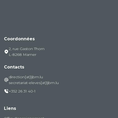
Coordonnées
2, rue Gaston Thorn
L-8268 Mamer
Contacts
direction[at]ljbm.lu
secretariat-eleves[at]ljbm.lu
+352 26 31 40-1
Liens