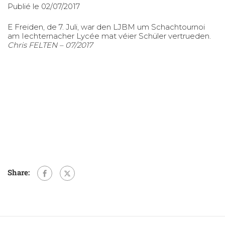
Publié le 02/07/2017
E Freiden, de 7. Juli, war den LJBM um Schachtournoi
am Iechternacher Lyc
é
e mat véier Sch
ü
ler vertrueden.
Chris FELTEN – 07/2017
Share: