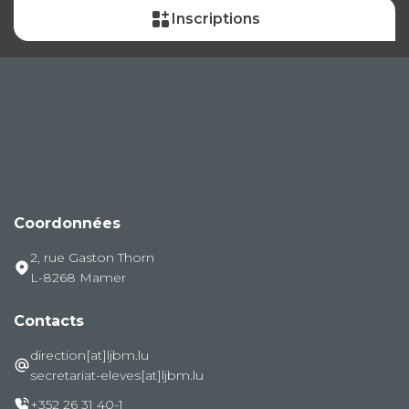
Inscriptions
Coordonnées
2, rue Gaston Thorn
L-8268 Mamer
Contacts
direction[at]ljbm.lu
secretariat-eleves[at]ljbm.lu
+352 26 31 40-1