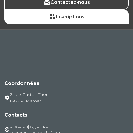
Contactez-nous
Inscriptions
Coordonnées
2, rue Gaston Thorn
L-8268 Mamer
Contacts
direction[at]ljbm.lu
secretariat-eleves[at]ljbm.lu