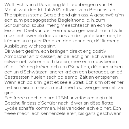
Wuff! Ech sinn d’Rosie, eng léif Leonbergerin vun 18
Méint, wat den 10. Juli 2022 offiziell zum Besuchs- an
Therapieassistenz-Begleithond ginn ass. A geschwë ginn
ech zum pedagogesche Begleithond, d. h. zum
Schoulhond, soubal meng Meeschtesch an ech de
leschten Deel vun der Formatioun gemaach hunn. Dofir
muss ech awer elo lues a lues an de Lycée kommen, fir
kënnen un e puer Projeten deelzehuelen, déi fir meng
Ausbildung wichteg sinn.
Dir wäert gesinn, ech bréngen direkt eng positiv
Atmosphär an d’Klassen, an déi ech ginn. Ech weess
selwer net, wéi ech et hikréien, mee ech motivéieren
d’Leit. Déi eng kréien ech un d’Schaffen, déi aner kréien
ech un d’Schwätzen, anerer kréien ech berouegt, an déi
Gestressten huelen sech op eemol Zäit an entspanen.
Wann ech do sinn, gëtt et seele Sträit. Ech sinn oft ënner
Leit an näischt mécht mech méi frou, wéi geheemelt ze
ginn.
Ech freeë mech elo am LJBM unzefänken a gi mäi
Bescht, fir dass d’Schüler nach léiwer an dëse flotte
Lycée schaffe kommen. Méi verroden ech elo net. Ech
freeë mech iech kennenzeléieren, bis ganz geschwënn.