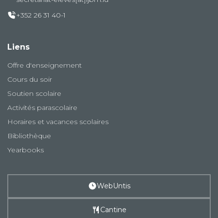
+352 26 31 40-1
Liens
Offre d'enseignement
Cours du soir
Soutien scolaire
Activités parascolaire
Horaires et vacances scolaires
Bibliothèque
Yearbooks
WebUntis
Cantine