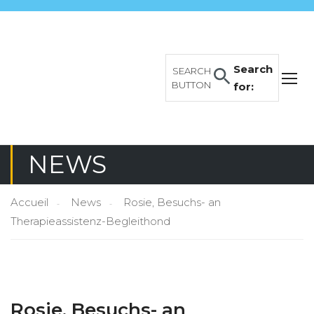
Search
SEARCH
BUTTON
for:
NEWS
Accueil
News
Rosie, Besuchs- an
Therapieassistenz-Begleithond
Rosie, Besuchs- an