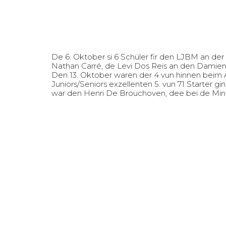
De 6. Oktober si 6 Schüler fir den LJBM an der 
Nathan Carré, de Levi Dos Reis an den Damien
Den 13. Oktober waren der 4 vun hinnen beim 
Juniors/Seniors exzellenten 5. vun 71 Starter 
war den Henri De Brouchoven, dee bei de Minime