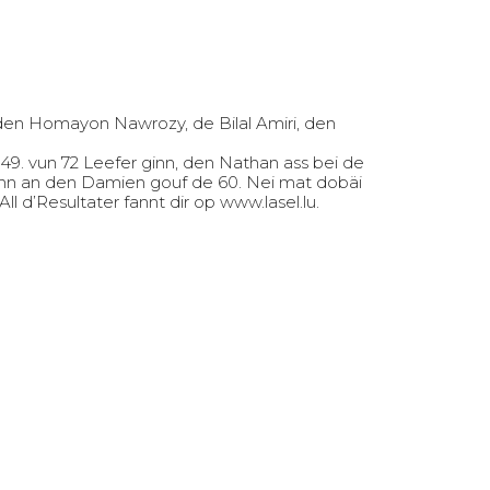
, den Homayon Nawrozy, de Bilal Amiri, den
. vun 72 Leefer ginn, den Nathan ass bei de
 ginn an den Damien gouf de 60. Nei mat dobäi
 d’Resultater fannt dir op www.lasel.lu.