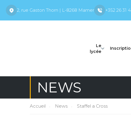
2, rue Gaston Thorn | L-8268 Mamer
+352 26 31 4
Le
Inscripti
lycée
NEWS
Accueil
News
Staffel a Cross