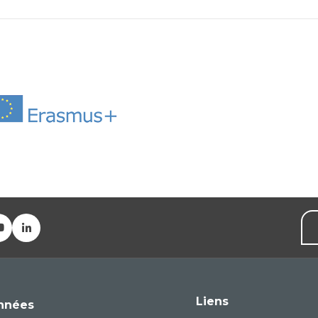
Liens
nnées