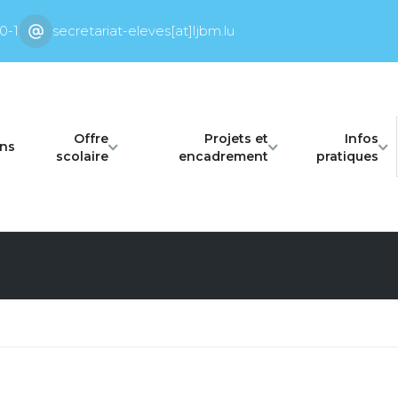
0-1
secretariat-eleves[at]ljbm.lu
Offre
Projets et
Infos
ons
scolaire
encadrement
pratiques