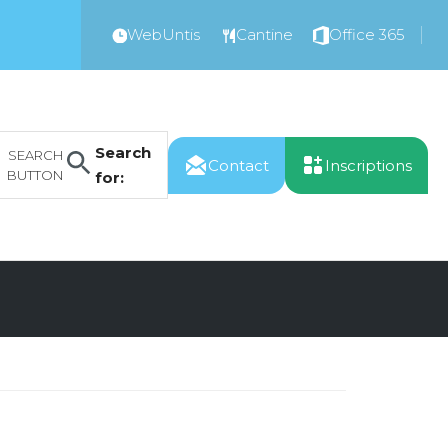
WebUntis
Cantine
Office 365
Search
SEARCH
Contact
Inscriptions
BUTTON
for: