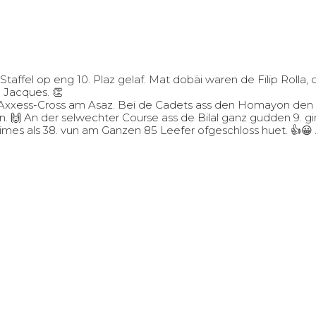
Staffel op eng 10. Plaz gelaf. Mat dobäi waren de Filip Rolla
 Jacques. 👏
Axxess-Cross am Asaz. Bei de Cadets ass den Homayon den 49
ginn. 🙌 An der selwechter Course ass de Bilal ganz gudden 9.
s als 38. vun am Ganzen 85 Leefer ofgeschloss huet. 👍😀 All