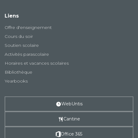
Liens
Offre d'enseignement
Cours du soir
Soutien scolaire
Activités parascolaire
Horaires et vacances scolaires
Bibliothèque
Yearbooks
WebUntis
Cantine
Office 365