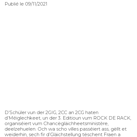
Publié le 09/11/2021
D’Schüler vun der 2GIG, 2CC an 2CG haten
d’Méiglechkeet, un der 3. Editioun vum ROCK DE RACK,
organiséiert vum Chancëgläichheetsministère,
deelzehuelen. Och wa scho villes passéiert ass, gëllt et
weiderhin, sech fir d’Gläichstellung tëschent Fraen a