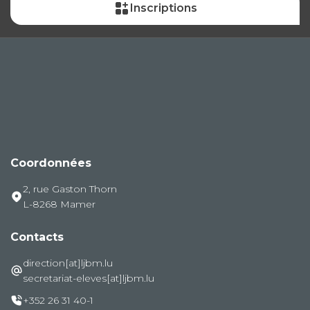
Inscriptions
Coordonnées
2, rue Gaston Thorn
L-8268 Mamer
Contacts
direction[at]ljbm.lu
secretariat-eleves[at]ljbm.lu
+352 26 31 40-1