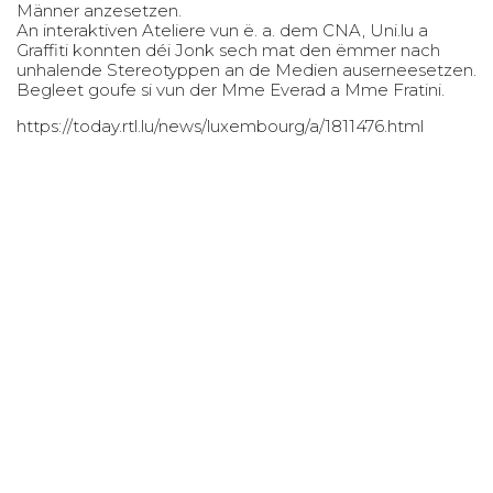
Männer anzesetzen.
An interaktiven Ateliere vun ë. a. dem CNA, Uni.lu a
Graffiti konnten déi Jonk sech mat den ëmmer nach
unhalende Stereotyppen an de Medien auserneesetzen.
Begleet goufe si vun der Mme Everad a Mme Fratini.
https://today.rtl.lu/news/luxembourg/a/1811476.html