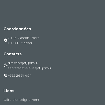
Coordonnées
2, rue Gaston Thorn
L-8268 Mamer
Contacts
direction[at]ljbm.lu
secretariat-eleves[at]ljbm.lu
+352 26 31 40-1
Liens
Offre d'enseignement