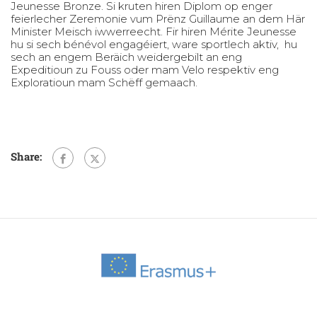
Jeunesse Bronze. Si kruten hiren Diplom op enger
feierlecher Zeremonie vum Prënz Guillaume an dem Här
Minister Meisch iwwerreecht. Fir hiren Mérite Jeunesse
hu si sech bénévol engagéiert, ware sportlech aktiv, hu
sech an engem Beräich weidergebilt an eng
Expeditioun zu Fouss oder mam Velo respektiv eng
Exploratioun mam Schëff gemaach.
Share: