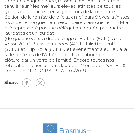
Comme chaque année, l’association Pro Latinitate a
tenu à réunir les meilleurs élèves latinistes de tous les
lycées où le latin est enseigné. Lors de la présente
édition de la remise de prix aux meilleurs élèves latinistes
issus de l’enseignement secondaire classique, le LJBM a
été représenté par une délégation formée par quatre
lauréates et un lauréat:
(de gauche vers la droite) Angèle Barthel (5CL1), Gina
Rossi (2CLC), Sara Fernandes (4CL1), Juliette Hanff
(3CLC) et Filip Rolla (6CL1). Cet événement a eu lieu à la
salle de fêtes de l’Athénée de Luxembourg et s’est
clôturé par un verre de l’amitié. Encore toutes nos
félicitations à nos brillants lauréats! Monique LINSTER &
Jean-Luc PEDRO BATISTA – 07/2018
Share: