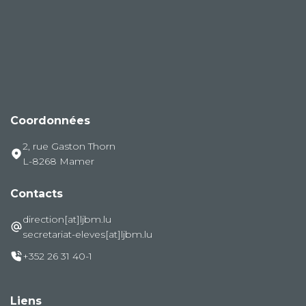
Coordonnées
2, rue Gaston Thorn
L-8268 Mamer
Contacts
direction[at]ljbm.lu
secretariat-eleves[at]ljbm.lu
+352 26 31 40-1
Liens