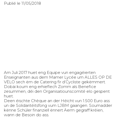
Publié le 11/05/2018
Am Juli 2017 huet eng Equipe vun engagéierten
Enseignanten aus dem Mamer Lycée um ALLES OP DE
VËLO sech ëm de Catering fir d’Cycliste gekëmmert.
Dobäi koum eng erhieflech Zomm als Benefice
zesummen, déi den Organisatiounscomité elo gespent
huet.
Deen éischte Chèque an der Héicht vun 1.500 Euro ass
un de Solidaritéitsfong vum LJBM gaangen. Soumadder
kënne Schüler finanziell ënnert Äerm gegraff kréien,
wann de Besoin do ass.