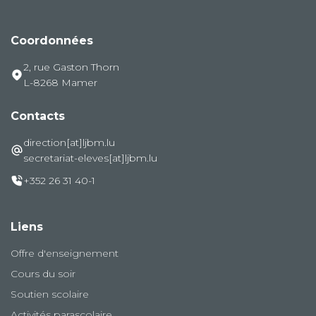
Coordonnées
2, rue Gaston Thorn
L-8268 Mamer
Contacts
direction[at]ljbm.lu
secretariat-eleves[at]ljbm.lu
+352 26 31 40-1
Liens
Offre d'enseignement
Cours du soir
Soutien scolaire
Activités parascolaire