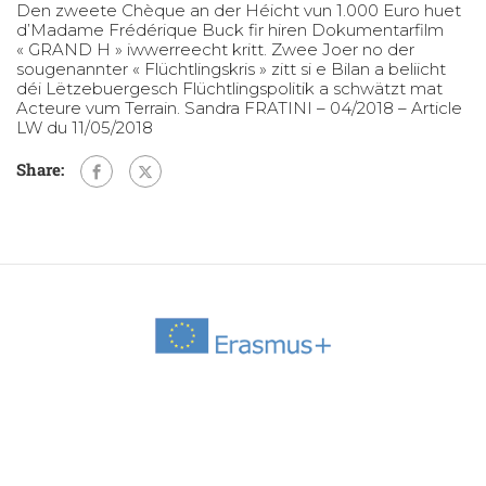
Den zweete Chèque an der Héicht vun 1.000 Euro huet
d’Madame Frédérique Buck fir hiren Dokumentarfilm
« GRAND H » iwwerreecht kritt. Zwee Joer no der
sougenannter « Flüchtlingskris » zitt si e Bilan a beliicht
déi Lëtzebuergesch Flüchtlingspolitik a schwätzt mat
Acteure vum Terrain. Sandra FRATINI – 04/2018 – Article
LW du 11/05/2018
Share: