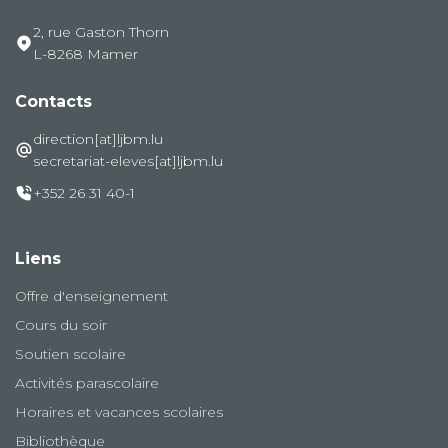
2, rue Gaston Thorn
L-8268 Mamer
Contacts
direction[at]ljbm.lu
secretariat-eleves[at]ljbm.lu
+352 26 31 40-1
Liens
Offre d'enseignement
Cours du soir
Soutien scolaire
Activités parascolaire
Horaires et vacances scolaires
Bibliothèque