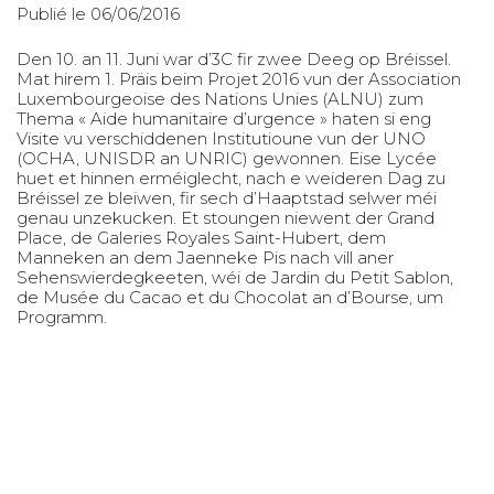
Publié le 06/06/2016
Den 10. an 11. Juni war d’3C fir zwee Deeg op Bréissel.
Mat hirem 1. Präis beim Projet 2016 vun der Association
Luxembourgeoise des Nations Unies (ALNU) zum
Thema « Aide humanitaire d’urgence » haten si eng
Visite vu verschiddenen Institutioune vun der UNO
(OCHA, UNISDR an UNRIC) gewonnen. Eise Lycée
huet et hinnen erméiglecht, nach e weideren Dag zu
Bréissel ze bleiwen, fir sech d’Haaptstad selwer méi
genau unzekucken. Et stoungen niewent der Grand
Place, de Galeries Royales Saint-Hubert, dem
Manneken an dem Jaenneke Pis nach vill aner
Sehenswierdegkeeten, wéi de Jardin du Petit Sablon,
de Musée du Cacao et du Chocolat an d’Bourse, um
Programm.