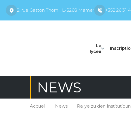
2, rue Gaston Thorn | L-8268 Mamer
+352 26 31 4
Le
Inscripti
lycée
NEWS
Accueil
News
Rallye zu den Institutiou