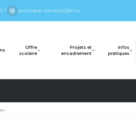
0-1
secretariat-eleves[at]ljbm.lu
Offre
Projets et
Infos
ons
scolaire
encadrement
pratiques
nen