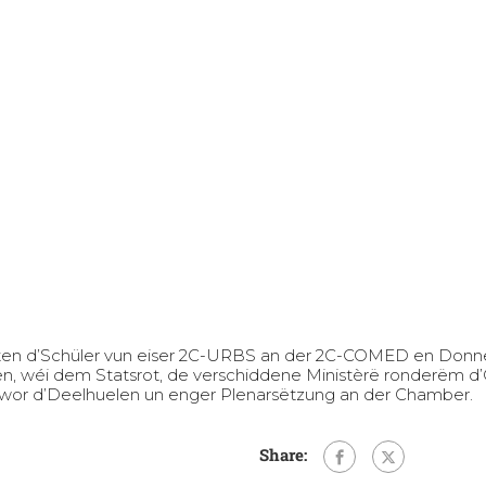
aten d’Schüler vun eiser 2C-URBS an der 2C-COMED en Donne
, wéi dem Statsrot, de verschiddene Ministèrë ronderëm d’Cl
wor d’Deelhuelen un enger Plenarsëtzung an der Chamber.
Share: