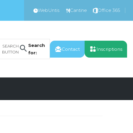
WebUntis
Cantine
Office 365
Search
SEARCH
Contact
Inscriptions
BUTTON
for: