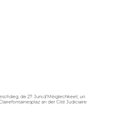
schdeg, de 27. Juni,d’Méiglechkeet, un
airefontainesplaz an der Cité Judiciaire