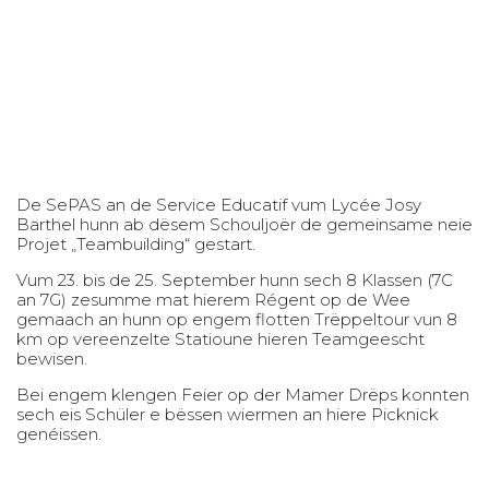
De SePAS an de Service Educatif vum Lycée Josy
Barthel hunn ab dësem Schouljoër de gemeinsame neie
Projet „Teambuilding“ gestart.
Vum 23. bis de 25. September hunn sech 8 Klassen (7C
an 7G) zesumme mat hierem Régent op de Wee
gemaach an hunn op engem flotten Trëppeltour vun 8
km op vereenzelte Statioune hieren Teamgeescht
bewisen.
Bei engem klengen Feier op der Mamer Drëps konnten
sech eis Schüler e bëssen wiermen an hiere Picknick
genéissen.