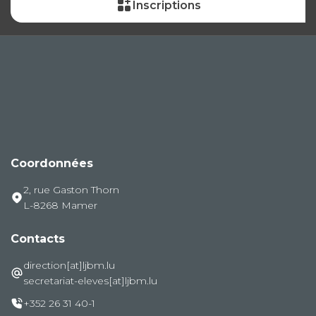
Inscriptions
Coordonnées
2, rue Gaston Thorn
L-8268 Mamer
Contacts
direction[at]ljbm.lu
secretariat-eleves[at]ljbm.lu
+352 26 31 40-1