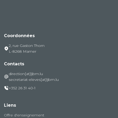
Coordonnées
2, rue Gaston Thorn
L-8268 Mamer
Contacts
direction[at]ljbm.lu
secretariat-eleves[at]ljbm.lu
+352 26 31 40-1
Liens
Offre d'enseignement