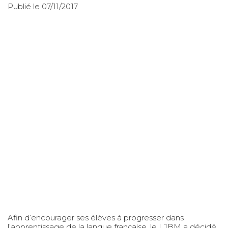
Publié le 07/11/2017
Afin d’encourager ses élèves à progresser dans
l’apprentissage de la langue française, le LJBM a décidé,