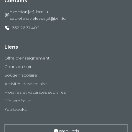
Contacts
direction[at]ljbm.lu
secretariat-eleves[at]ljbm.lu
+352 26 31 40-1
Liens
Offre d'enseignement
Cours du soir
Soutien scolaire
Activités parascolaire
Horaires et vacances scolaires
Bibliothèque
Yearbooks
WebUntis