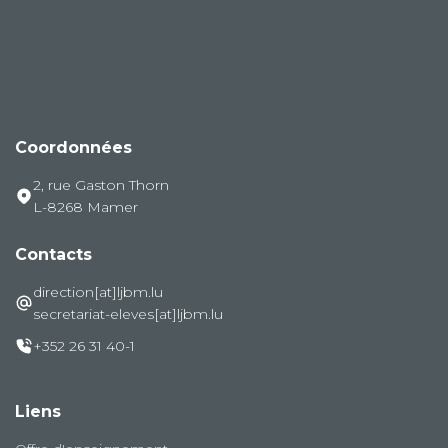
Coordonnées
2, rue Gaston Thorn
L-8268 Mamer
Contacts
direction[at]ljbm.lu
secretariat-eleves[at]ljbm.lu
+352 26 31 40-1
Liens