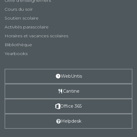
Offre d'enseignement
Cours du soir
Soutien scolaire
Activités parascolaire
Horaires et vacances scolaires
Bibliothèque
Yearbooks
WebUntis
Cantine
Office 365
Helpdesk