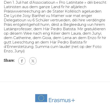
Den 1. Juli hat d’Associatioun « Pro Latinitate » déi bescht
Latinisten aus dem ganze Land fir hir alljärlech
Präisiwwerreechung an de Stater Kolléisch agelueden.
De Lycée Josy Barthel vu Mamer war mat enger
Delegatioun vu 6 Schüler vertrueden, déi hire verdéngte
Präis entgéintgeholl hunn, dëst a Begleedung vun hirem
Latäinprofesser, dem Här Pedro Batista. Mir gratuléieren
op dësem Wee nach eng Kéier dem Laura, dem Junyi,
dem Catherine, dem Gioia, dem Lena an dem Enzo fir hir
gutt Leeschtung an dem Här Pedro Batista fir
d’Ënnerstëtzung. Summa cum laude! (net op der Foto:
Enzo, Junyi)
Share: