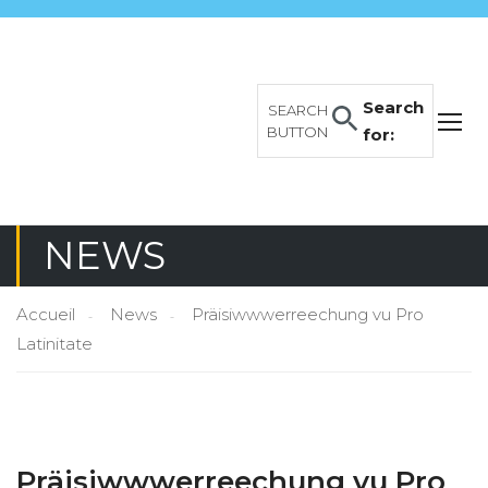
Search
SEARCH
BUTTON
for:
NEWS
Accueil
News
Präisiwwwerreechung vu Pro
Latinitate
Präisiwwwerreechung vu Pro