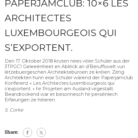
PAPERJAMCLUB: 10×6 LES
ARCHITECTES
LUXEMBOURGEOIS QUI
S’EXPORTENT.
Den 17. Oktober 2018 kruten nees véier Schüler aus der
3TPGC1 Geleeënheet en Abléck an d’Beruffswelt vun
lëtzebuergeschen Architektebüroen ze kréien. Zéng
Architekten hunn eise Schüler wärend der Paperjamclub
Konferenz « Les Architectes luxembourgeois qui
s’exportent. » hir Projeten am Ausland virgestallt.
Beandrockend war et besonnesch hir perséinlech
Erfarungen ze héieren.
S. Corke
Share: