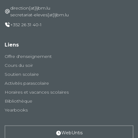
direction[at]ljbm.lu
secretariat-eleves[at]ljbm.lu
+352 26 31 40-1
Liens
Offre d'enseignement
Cours du soir
Soutien scolaire
Activités parascolaire
Horaires et vacances scolaires
Bibliothèque
Yearbooks
WebUntis