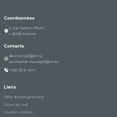
Coordonnées
2, rue Gaston Thorn
L-8268 Mamer
Contacts
direction[at]ljbm.lu
secretariat-eleves[at]ljbm.lu
+352 26 31 40-1
Liens
Offre d'enseignement
Cours du soir
Soutien scolaire