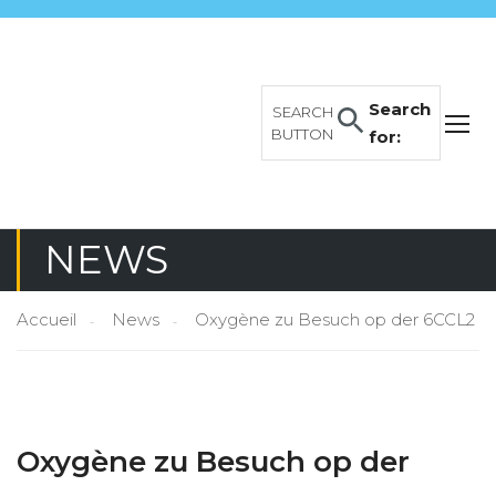
Search
SEARCH
BUTTON
for:
NEWS
Accueil
News
Oxygène zu Besuch op der 6CCL2
Oxygène zu Besuch op der