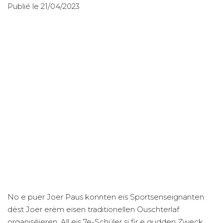
Publié le 21/04/2023
No e puer Joer Paus konnten eis Sportsenseignanten
dëst Joer erëm eisen traditionellen Ouschterlaf
organiséieren. All eis 7e-Schüler si fir e gudden Zweck