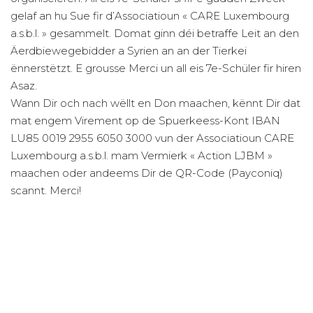
gelaf an hu Sue fir d’Associatioun « CARE Luxembourg
a.s.b.l. » gesammelt. Domat ginn déi betraffe Leit an den
Äerdbiewegebidder a Syrien an an der Tierkei
ënnerstëtzt. E grousse Merci un all eis 7e-Schüler fir hiren
Asaz.
Wann Dir och nach wëllt en Don maachen, kënnt Dir dat
mat engem Virement op de Spuerkeess-Kont IBAN
LU85 0019 2955 6050 3000 vun der Associatioun CARE
Luxembourg a.s.b.l. mam Vermierk « Action LJBM »
maachen oder andeems Dir de QR-Code (Payconiq)
scannt. Merci!