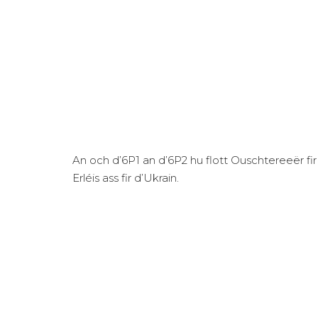
An och d’6P1 an d’6P2 hu flott Ouschtereeër fir
Erléis ass fir d’Ukrain.