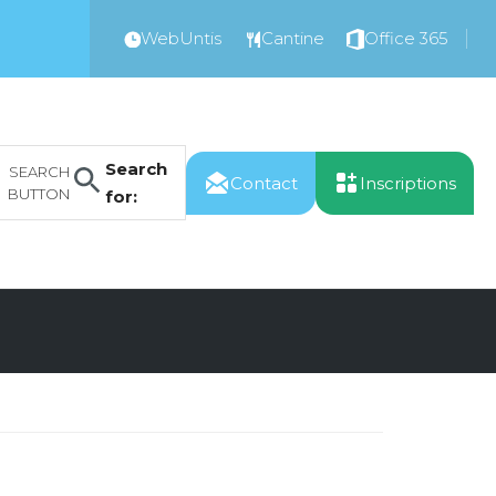
WebUntis
Cantine
Office 365
Search
SEARCH
Contact
Inscriptions
BUTTON
for: