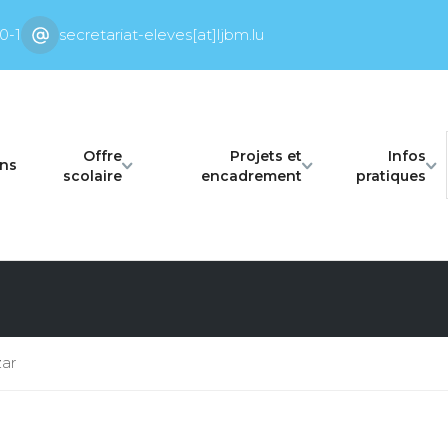
0-1
secretariat-eleves[at]ljbm.lu
Offre
Projets et
Infos
ons
scolaire
encadrement
pratiques
zar