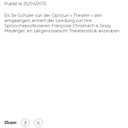
Publié le 25/04/2013
Eis 3e-Schüler vun der Optioun « Theater » sinn
amgaangen, ënnert der Leedung vun hire
Sproocheprofesseren Françoise Christnach a Jessy
Medinger, en zäitgenössescht Theaterstéck anzeüben.
Share: