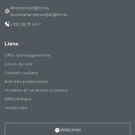
direction[at]ljbm.lu
secretariat-eleves[at]ljbm.lu
+352 26 31 40-1
Liens
Offre d'enseignement
Cours du soir
Soutien scolaire
Activités parascolaire
Horaires et vacances scolaires
Bibliothèque
Yearbooks
WebUntis