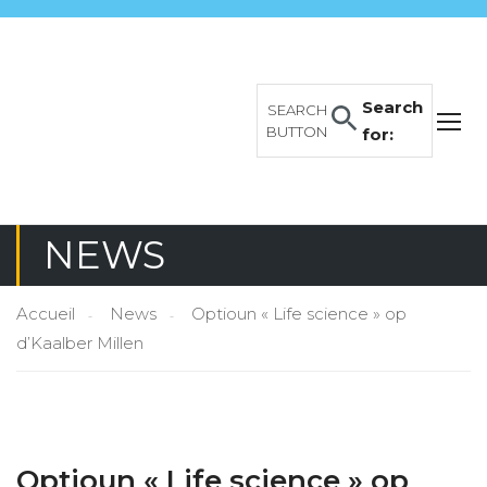
Search
SEARCH
BUTTON
for:
NEWS
Accueil
News
Optioun « Life science » op
d’Kaalber Millen
Optioun « Life science » op