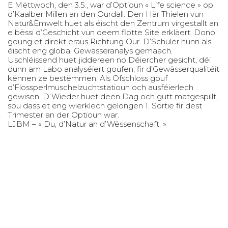
E Mëttwoch, den 3.5., war d’Optioun « Life science » op
d’Kaalber Millen an den Ourdall. Den Här Thielen vun
Natur&Ëmwelt huet als éischt den Zentrum virgestallt an
e bëssi d’Geschicht vun deem flotte Site erkläert. Dono
goung et direkt eraus Richtung Our. D’Schüler hunn als
éischt eng global Gewässeranalys gemaach.
Uschléissend huet jiddereen no Déiercher gesicht, déi
dunn am Labo analyséiert goufen, fir d’Gewässerqualitéit
kënnen ze bestëmmen. Als Ofschloss gouf
d’Flossperlmuschelzuchtstatioun och ausféierlech
gewisen. D’Wieder huet deen Dag och gutt matgespillt,
sou dass et eng wierklech gelongen 1. Sortie fir dëst
Trimester an der Optioun war.
LJBM – « Du, d’Natur an d’Wëssenschaft. »