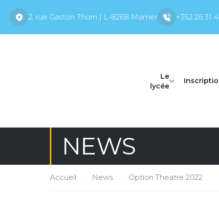
2, rue Gaston Thorn | L-8268 Mamer
+352 26 31 4
Le
Inscripti
lycée
NEWS
Accueil
News
Option Theatre 2022