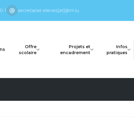
0-1
secretariat-eleves[at]ljbm.lu
Offre
Projets et
Infos
ons
scolaire
encadrement
pratiques