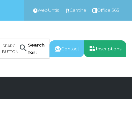
WebUntis
Cantine
Office 365
Search
SEARCH
Contact
Inscriptions
BUTTON
for: