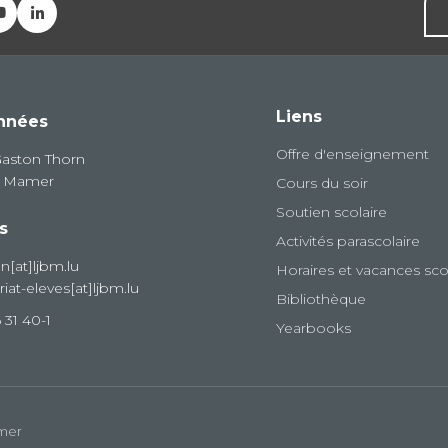
Liens
nnées
Offre d'enseignement
Gaston Thorn
8 Mamer
Cours du soir
Soutien scolaire
s
Activités parascolaire
on[at]ljbm.lu
Horaires et vacances sco
riat-eleves[at]ljbm.lu
Bibliothèque
 31 40-1
Yearbooks
amer