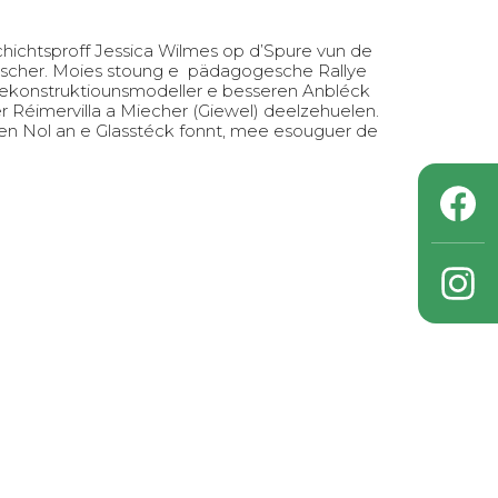
hichtsproff Jessica Wilmes op d’Spure vun de
rscher. Moies stoung e pädagogesche Rallye
ekonstruktiounsmodeller e besseren Anbléck
 Réimervilla a Miecher (Giewel) deelzehuelen.
en Nol an e Glasstéck fonnt, mee esouguer de