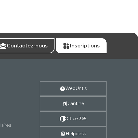
Contactez-nous
Inscriptions
WebUntis
Cantine
Office 365
laires
Helpdesk