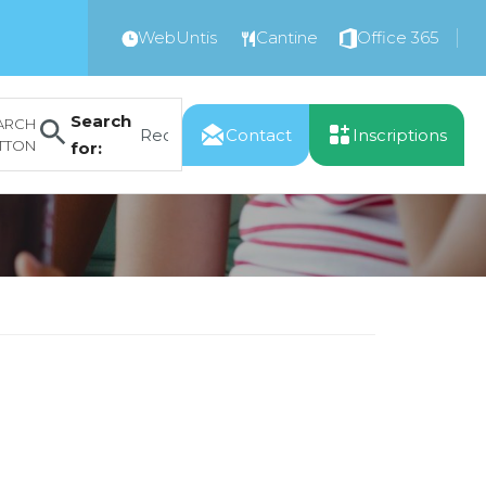
WebUntis
Cantine
Office 365
Search
ARCH
Contact
Inscriptions
TTON
for: