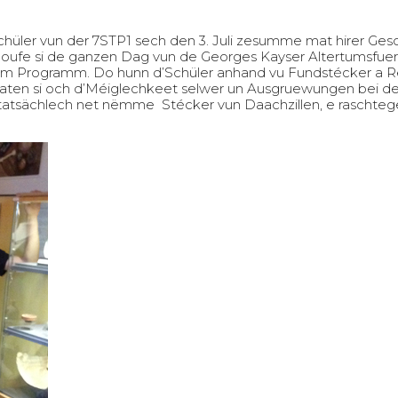
üler vun der 7STP1 sech den 3. Juli zesumme mat hirer Gesc
goufe si de ganzen Dag vun de Georges Kayser Altertumsfue
m Programm. Do hunn d’Schüler anhand vu Fundstécker a R
aten si och d’Méiglechkeet selwer un Ausgruewungen bei der
tatsächlech net nëmme Stécker vun Daachzillen, e raschteg