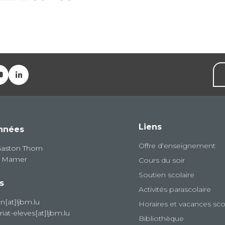
Liens
nnées
Offre d'enseignement
Gaston Thorn
8 Mamer
Cours du soir
Soutien scolaire
s
Activités parascolaire
on[at]ljbm.lu
Horaires et vacances sco
riat-eleves[at]ljbm.lu
Bibliothèque