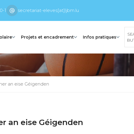
0-1
secretariat-eleves[at]ljbm.lu
SE
olaire
Projets et encadrement
Infos pratiques
BU
mer an eise Géigenden
er an eise Géigenden