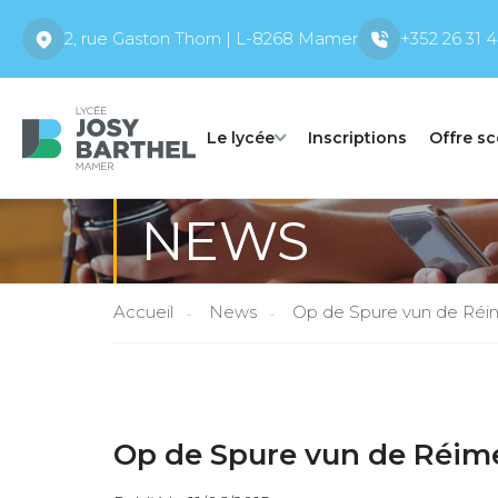
2, rue Gaston Thorn | L-8268 Mamer
+352 26 31 4
Le lycée
Inscriptions
Offre sc
NEWS
Accueil
News
Op de Spure vun de Réi
Op de Spure vun de Réim