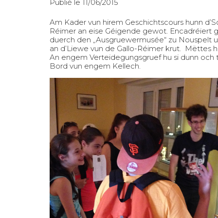
Publié le 11/06/2015
Am Kader vun hirem Geschichtscours hunn d’Sch
Réimer an eise Géigende gewot. Encadréiert 
duerch den „Ausgruewermusée“ zu Nouspelt u
an d’Liewe vun de Gallo-Réimer krut. Mëttes h
An engem Verteidegungsgruef hu si dunn och 
Bord vun engem Kellech.