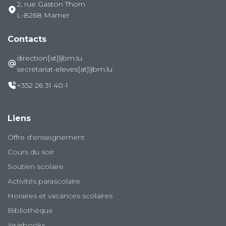
2, rue Gaston Thorn
L-8268 Mamer
Contacts
direction[at]ljbm.lu
secretariat-eleves[at]ljbm.lu
+352 26 31 40-1
Liens
Offre d'enseignement
Cours du soir
Soutien scolaire
Activités parascolaire
Horaires et vacances scolaires
Bibliothèque
Yearbooks