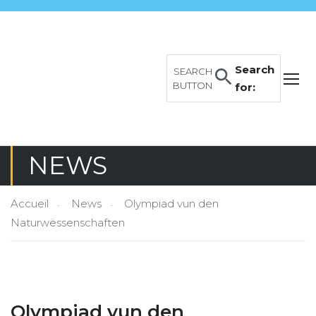
Search
SEARCH
BUTTON
for:
NEWS
Accueil
News
Olympiad vun den
Naturwëssenschaften
Olympiad vun den