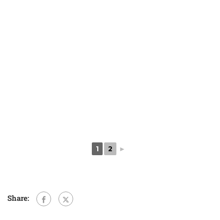
1
2
►
Share: