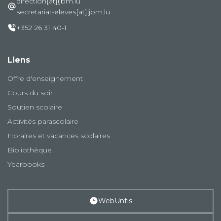
direction[at]ljbm.lu
secretariat-eleves[at]ljbm.lu
+352 26 31 40-1
Liens
Offre d'enseignement
Cours du soir
Soutien scolaire
Activités parascolaire
Horaires et vacances scolaires
Bibliothèque
Yearbooks
WebUntis