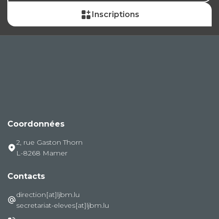
Inscriptions
Coordonnées
2, rue Gaston Thorn
L-8268 Mamer
Contacts
direction[at]ljbm.lu
secretariat-eleves[at]ljbm.lu