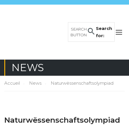
Search
SEARCH
BUTTON
for:
NEWS
Accueil
News
Naturwëssenschaftsolympiad
Naturwëssenschaftsolympiad