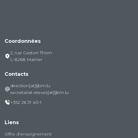
Coordonnées
2, rue Gaston Thorn
L-8268 Mamer
Contacts
direction[at]ljbm.lu
secretariat-eleves[at]ljbm.lu
+352 26 31 40-1
Liens
Offre d'enseignement