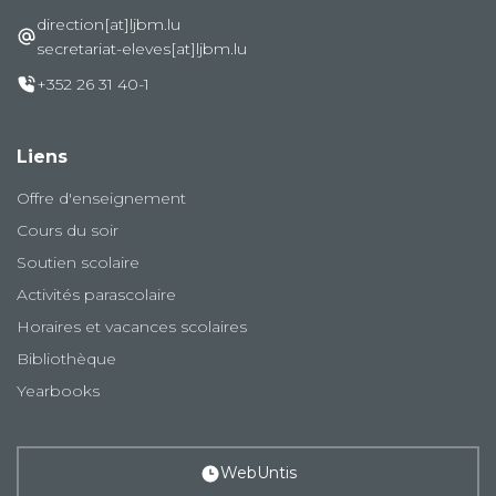
direction[at]ljbm.lu
secretariat-eleves[at]ljbm.lu
+352 26 31 40-1
Liens
Offre d'enseignement
Cours du soir
Soutien scolaire
Activités parascolaire
Horaires et vacances scolaires
Bibliothèque
Yearbooks
WebUntis