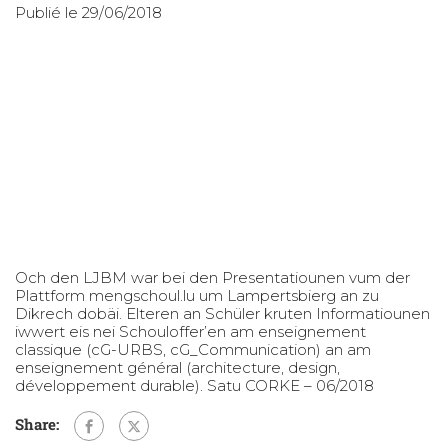
Publié le 29/06/2018
Och den LJBM war bei den Presentatiounen vum der
Plattform mengschoul.lu um Lampertsbierg an zu
Dikrech dobäi. Elteren an Schüler kruten Informatiounen
iwwert eis nei Schouloffer’en am enseignement
classique (cG-URBS, cG_Communication) an am
enseignement général (architecture, design,
développement durable). Satu CORKE – 06/2018
Share: