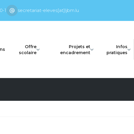
0-1
secretariat-eleves[at]ljbm.lu
Offre
Projets et
Infos
ons
scolaire
encadrement
pratiques