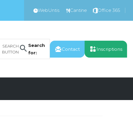
WebUntis
Cantine
Office 365
Search
SEARCH
Contact
Inscriptions
BUTTON
for: