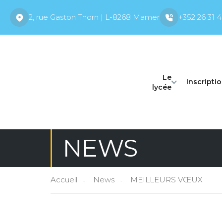
2, rue Gaston Thorn | L-8268 Mamer
+352 26 31 4
Le
Inscripti
lycée
NEWS
Accueil
News
MEILLEURS VŒUX