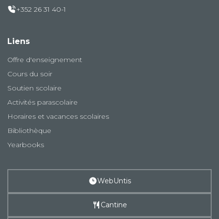
+352 26 31 40-1
Liens
Offre d'enseignement
Cours du soir
Soutien scolaire
Activités parascolaire
Horaires et vacances scolaires
Bibliothèque
Yearbooks
WebUntis
Cantine