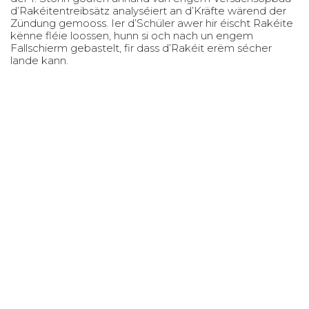
d’Rakéitentreibsätz analyséiert an d’Kräfte wärend der
Zündung gemooss. Ier d’Schüler awer hir éischt Rakéite
kënne fléie loossen, hunn si och nach un engem
Fallschierm gebastelt, fir dass d’Rakéit erëm sécher
lande kann.