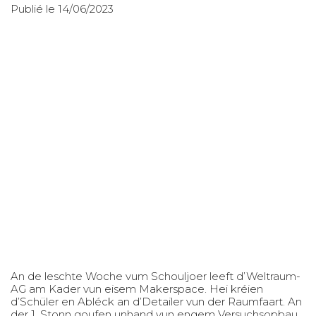
Publié le 14/06/2023
An de leschte Woche vum Schouljoer leeft d’Weltraum-
AG am Kader vun eisem Makerspace. Hei kréien
d’Schüler en Abléck an d’Detailer vun der Raumfaart. An
der 1. Stonn goufen unhand vun engem Versuchsopbau