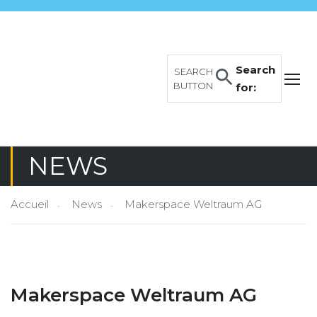
Search
SEARCH
BUTTON
for:
NEWS
Accueil
News
Makerspace Weltraum AG
Makerspace Weltraum AG