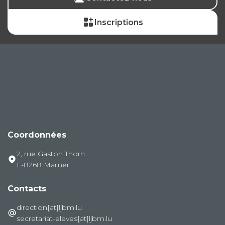
Inscriptions
Coordonnées
2, rue Gaston Thorn
L-8268 Mamer
Contacts
direction[at]ljbm.lu
secretariat-eleves[at]ljbm.lu