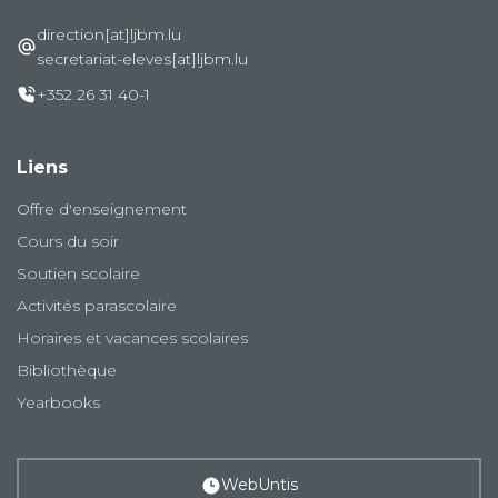
direction[at]ljbm.lu
secretariat-eleves[at]ljbm.lu
+352 26 31 40-1
Liens
Offre d'enseignement
Cours du soir
Soutien scolaire
Activités parascolaire
Horaires et vacances scolaires
Bibliothèque
Yearbooks
WebUntis