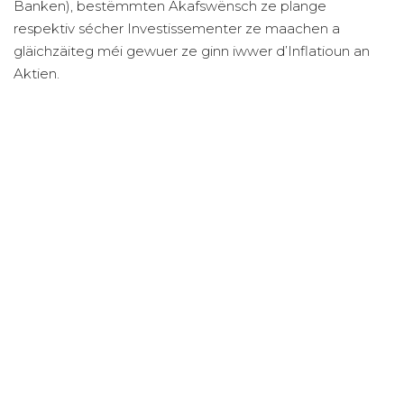
Banken), bestëmmten Akafswënsch ze plange
respektiv sécher Investissementer ze maachen a
gläichzäiteg méi gewuer ze ginn iwwer d’Inflatioun an
Aktien.