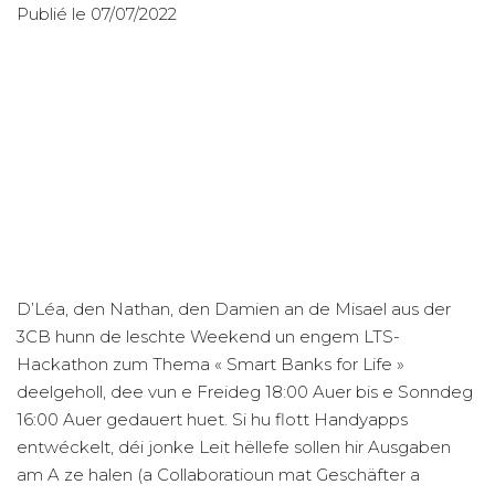
Publié le 07/07/2022
D’Léa, den Nathan, den Damien an de Misael aus der
3CB hunn de leschte Weekend un engem LTS-
Hackathon zum Thema « Smart Banks for Life »
deelgeholl, dee vun e Freideg 18:00 Auer bis e Sonndeg
16:00 Auer gedauert huet. Si hu flott Handyapps
entwéckelt, déi jonke Leit hëllefe sollen hir Ausgaben
am A ze halen (a Collaboratioun mat Geschäfter a