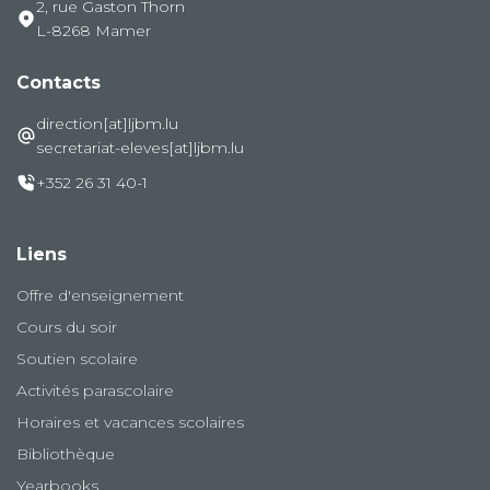
2, rue Gaston Thorn
L-8268 Mamer
Contacts
direction[at]ljbm.lu
secretariat-eleves[at]ljbm.lu
+352 26 31 40-1
Liens
Offre d'enseignement
Cours du soir
Soutien scolaire
Activités parascolaire
Horaires et vacances scolaires
Bibliothèque
Yearbooks