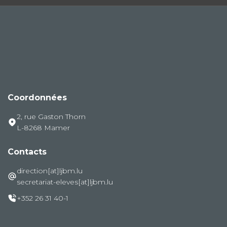
Coordonnées
2, rue Gaston Thorn
L-8268 Mamer
Contacts
direction[at]ljbm.lu
secretariat-eleves[at]ljbm.lu
+352 26 31 40-1