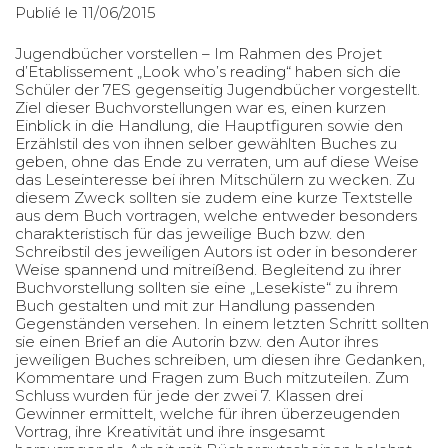
Publié le 11/06/2015
Jugendbücher vorstellen – Im Rahmen des Projet
d’Etablissement „Look who’s reading“ haben sich die
Schüler der 7ES gegenseitig Jugendbücher vorgestellt.
Ziel dieser Buchvorstellungen war es, einen kurzen
Einblick in die Handlung, die Hauptfiguren sowie den
Erzählstil des von ihnen selber gewählten Buches zu
geben, ohne das Ende zu verraten, um auf diese Weise
das Leseinteresse bei ihren Mitschülern zu wecken. Zu
diesem Zweck sollten sie zudem eine kurze Textstelle
aus dem Buch vortragen, welche entweder besonders
charakteristisch für das jeweilige Buch bzw. den
Schreibstil des jeweiligen Autors ist oder in besonderer
Weise spannend und mitreißend. Begleitend zu ihrer
Buchvorstellung sollten sie eine „Lesekiste“ zu ihrem
Buch gestalten und mit zur Handlung passenden
Gegenständen versehen. In einem letzten Schritt sollten
sie einen Brief an die Autorin bzw. den Autor ihres
jeweiligen Buches schreiben, um diesen ihre Gedanken,
Kommentare und Fragen zum Buch mitzuteilen. Zum
Schluss wurden für jede der zwei 7. Klassen drei
Gewinner ermittelt, welche für ihren überzeugenden
Vortrag, ihre Kreativität und ihre insgesamt