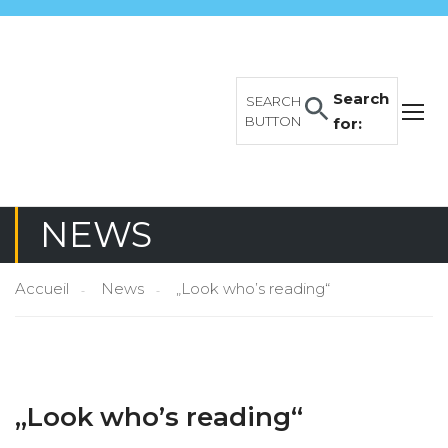
Search
SEARCH
BUTTON
for:
NEWS
Accueil
News
„Look who’s reading“
„Look who’s reading“