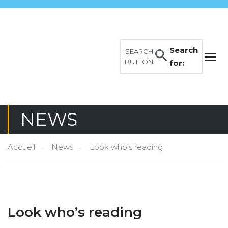
Search
SEARCH
BUTTON
for:
NEWS
Accueil
News
Look who’s reading
Look who’s reading