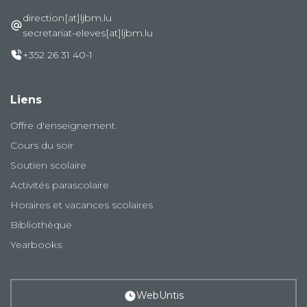
direction[at]ljbm.lu
secretariat-eleves[at]ljbm.lu
+352 26 31 40-1
Liens
Offre d'enseignement
Cours du soir
Soutien scolaire
Activités parascolaire
Horaires et vacances scolaires
Bibliothèque
Yearbooks
WebUntis