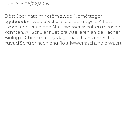
Publié le 06/06/2016
Dëst Joer hate mir erëm zwee Nomëtteger
ugebueden, wou d’Schüler aus dem Cycle 4 flott
Experimenter an den Naturwëssenschaften maache
konnten. All Schüler huet dräi Atelieren an de Fächer
Biologie, Chemie a Physik gemaach an zum Schluss
huet d’Schüler nach eng flott Iwwerraschung erwaart.