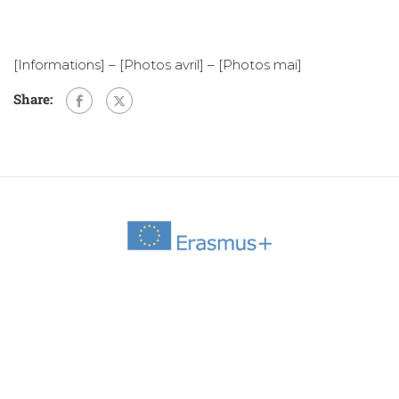
[Informations]
–
[Photos avril]
–
[Photos mai]
Share: