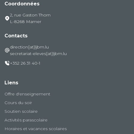
Coordonnées
2, rue Gaston Thorn
L-8268 Mamer
Contacts
direction[at]ljbm.lu
secretariat-eleves[at]ljbm.lu
+352 26 31 40-1
Liens
Offre d'enseignement
Cours du soir
Soutien scolaire
Activités parascolaire
Horaires et vacances scolaires