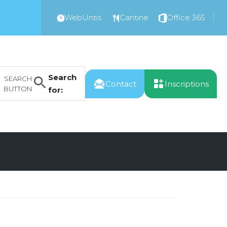
WebUntis
Cantine
Office 365
Search
SEARCH
Contact
Inscriptions
BUTTON
for: