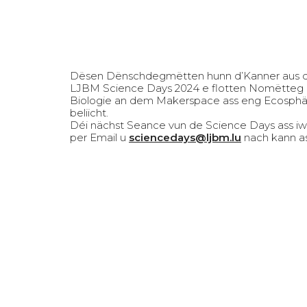
Dësen Dënschdegmëtten hunn d’Kanner aus de
LJBM Science Days 2024 e flotten Nomëtteg 
Biologie an dem Makerspace ass eng Ecosphär,
beliicht.
Déi nächst Seance vun de Science Days ass iw
per Email u
sciencedays@ljbm.lu
nach kann a