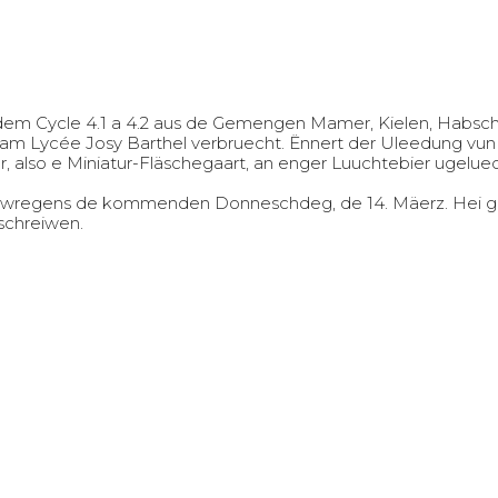
m Cycle 4.1 a 4.2 aus de Gemengen Mamer, Kielen, Habscht
am Lycée Josy Barthel verbruecht. Ënnert der Uleedung v
 also e Miniatur-Fläschegaart, an enger Luuchtebier ugelue
wregens de kommenden Donneschdeg, de 14. Mäerz. Hei ginn e
schreiwen.