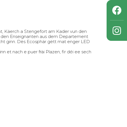
, Käerch a Stengefort am Kader vun den
un den Enseignanten aus dem Departement
cht ginn. Dës Ecosphär gëtt mat enger LED
t nach e puer fräi Plazen, fir déi ee sech