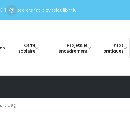
0-1
secretariat-eleves[at]ljbm.lu
Offre
Projets et
Infos
ons
scolaire
encadrement
pratiques
 1. Dag