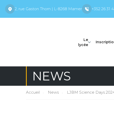
2, rue Gaston Thorn | L-8268 Mamer
+352 26 31 4
Le
Inscripti
lycée
NEWS
Accueil
News
LJBM Science Days 2024,